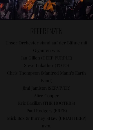
REFERENZEN
Unser Orchester stand auf der Bühne mit
Giganten wie:
Ian Gillen (DEEP PURPLE)
Steve Lukather (TOTO)
Chris Thompson (Manfred Mann's Earth
Band)
Jimi Jamison (SERVIVER)
Alice Cooper
Eric Bazilian (THE HOOTERS)
Paul Rodgers (FREE)
Mick Box & Burney SHaw (URIAH HEEP)
uvm.