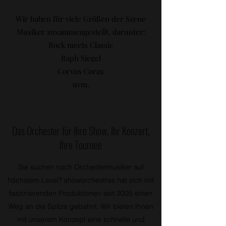
Wir haben für viele Größen der Szene
Musiker zusammengestellt, darunter:
Rock meets Classic
Raph Siegel
Corvus Corax
uvm.
Das Orchester für Ihre Show, Ihr Konzert,
Ihre Tournee
Sie suchen nach Orchestermusiker auf
höchstem Level? showorchestras hat sich mit
faszinierenden Produktionen seit 2005 einen
Weg an die Spitze gebahnt. Wir bieten Ihnen
mit unserem Konzept eine schnelle und