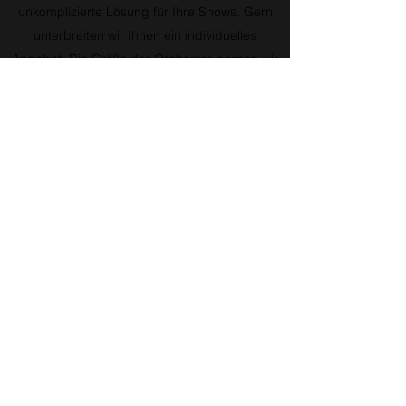
unkomplizierte Lösung für Ihre Shows. Gern
unterbreiten wir Ihnen ein individuelles
Angebot. Die Größe der Orchester passen wir
Ihren Bedürfnissen und Vorstellungen an, die
Größe kann somit variieren zwischen einem
Ensemble von nur 9-12 Musikern oder große
Orchester mit bis zu 60 Musikern.