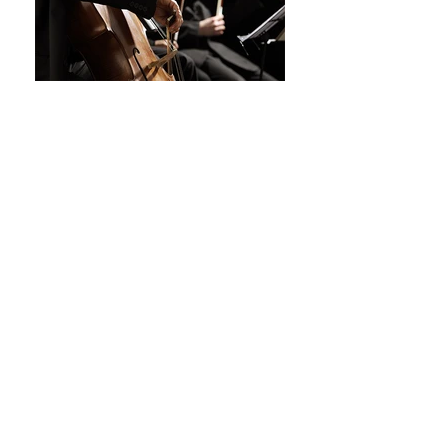
KONTAKTIEREN SIE UNS
Zweinaundorfer Str. 57, 04318 Leipzig,